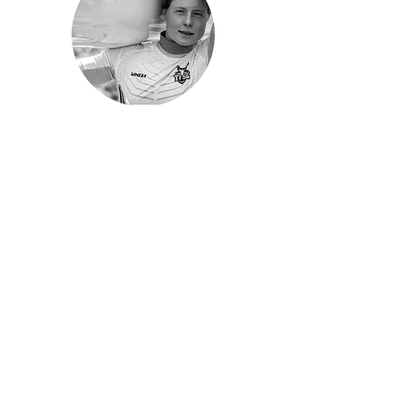
Pál Lili Eszter
Edző
DUNAFÜREDI UTÁNPÓTLÁS VÍZISPORT
EGYESÜLET
Százhalombatta
info@dunafurediuvse.hu