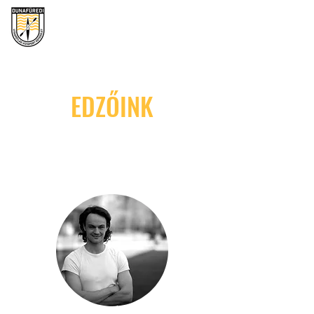
DUNAFÜREDI UTÁNPÓTLÁS
VÍZISPORT EGYESÜLET
EDZŐINK
Ismerd meg edzőinket!