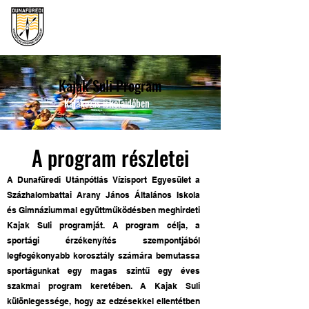
DUNAFÜREDI UTÁNPÓTLÁS
VÍZISPORT EGYESÜLET
Kajak Suli Program
Kajakozás iskolaidőben
A program részletei
A Dunafüredi Utánpótlás Vízisport Egyesület a
Százhalombattai Arany János Általános Iskola
és Gimnáziummal együttműködésben meghirdeti
Kajak Suli programját. A program célja, a
sportági érzékenyítés szempontjából
legfogékonyabb korosztály számára bemutassa
sportágunkat egy magas szintű egy éves
szakmai program keretében. A Kajak Suli
különlegessége, hogy az edzésekkel ellentétben