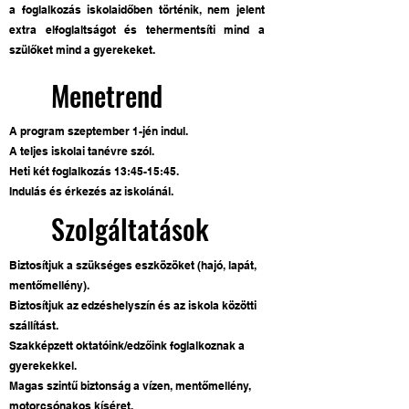
a foglalkozás iskolaidőben történik, nem jelent
extra elfoglaltságot és tehermentsíti mind a
szülőket mind a gyerekeket.
Menetrend
A program szeptember 1-jén indul.
A teljes iskolai tanévre szól.
Heti két foglalkozás 13:45-15:45.
Indulás és érkezés az iskolánál.
Szolgáltatások
Biztosítjuk a szükséges eszközöket (hajó, lapát,
mentőmellény).
Biztosítjuk az edzéshelyszín és az iskola közötti
szállítást.
Szakképzett oktatóink/edzőink foglalkoznak a
gyerekekkel.
Magas szintű biztonság a vízen, mentőmellény,
motorcsónakos kíséret.