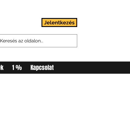
Jelentkezés
Belépés
ek
1 %
Kapcsolat