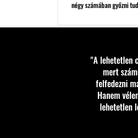
négy számában győzni tud
"A lehetetlen 
mert számu
felfedezni m
Hanem vélem
lehetetlen 