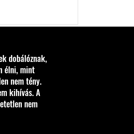
rek dobálóznak,
 élni, mint
len nem tény.
em kihívás. A
hetetlen nem