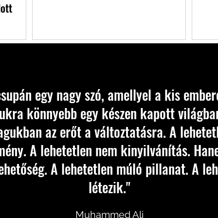
ott
csupán egy nagy szó, amellyel a kis embe
kra könnyebb egy készen kapott világban
agukban az erőt a változtatásra. A lehetet
ény. A lehetetlen nem kinyilvánítás. Han
lehetőség. A lehetetlen múló pillanat. A le
létezik."
Muhammed Ali